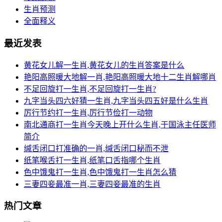
生肖预测
全面释义
最近发表
黄花女儿解一生肖,黄花女儿的生肖答案是什么
艳阳高照暖大地解一肖,艳阳高照暖大地十二生肖解哪肖
不足回旋打一生肖,不足回旋打一生肖?
九字当头四六好猜一生肖,九字当头四五好是什么生肖
厉行节约打一生肖,厉行节俭打一动物
南北通商打一生肖今天晚上开什么生肖,于国泳主任医师
简介
缄舌闭口打准确的一肖,缄舌闭口秘而不泄
纸笔喉舌打一生肖,纸笔口舌指哪个生肖
色中饿鬼打一生肖,色中饿鬼打一生肖怎么猜
三妻四妾最准一肖,三妻四妾最准的生肖
热门文章