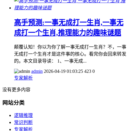
高手预测:一事无成打一生肖,一事无
成打一个生肖,推理能力的趣味谜题
颠覆认知！你以为你了解一事无成打一生肖？不，一事
无成打一个生肖才是这件事的核心。看完你会回来转发
的。本文目录导读： 1、一事无成...
admin
2026-04-19 01:03:25
423
0
专家解析
没有更多内容
网站分类
逻辑推理
常识判断
专家解析