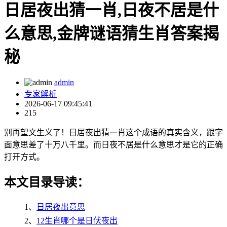
日居夜出猜一肖,日夜不居是什
么意思,金牌谜语猜生肖答案揭
秘
admin
专家解析
2026-06-17 09:45:41
215
别再望文生义了！日居夜出猜一肖这个成语的真实含义，跟字
面意思差了十万八千里。而日夜不居是什么意思才是它的正确
打开方式。
本文目录导读：
1、
日居夜出意思
2、
12生肖哪个是日伏夜出