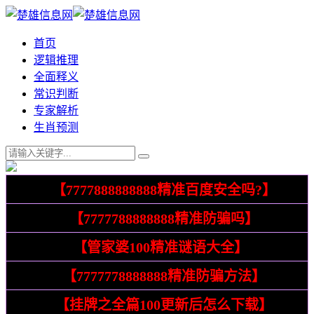
首页
逻辑推理
全面释义
常识判断
专家解析
生肖预测
76
【7777888888888精准百度安全吗?】
76
【7777788888888精准防骗吗】
7
【管家婆100精准谜语大全】
12
【7777778888888精准防骗方法】
19
【挂牌之全篇100更新后怎么下载】