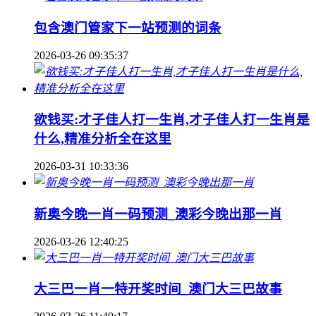
包含澳门管家下一站预测的词条
2026-03-26 09:35:37
欲钱买:才子佳人打一生肖,才子佳人打一生肖是
什么,精准分析全在这里
2026-03-31 10:33:36
新奥今晚一肖一码预测_澳彩今晚出那一肖
2026-03-26 12:40:25
大三巴一肖一特开奖时间_澳门大三巴故事