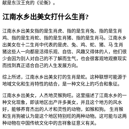
献是东汉王充的《论衡》。
江南水乡出美女打什么生肖?
江南水乡出美女指的是生肖虎、指的是生肖兔、指的是生肖
鸡、指的是生肖蛇、指的是生肖猪、指的是生肖马。江南水乡
出美女在十二生肖中代表的是虎、兔、鸡、蛇、猪、马 生肖
猪这些人一向都是活得乐观、自信、风趣又得体的人，他们很
少会因为别人对自己的不了解而生气，也会很客观地观察现实
而找到真正适合自己的人生发展方向。
综上所述，江南水乡出美女打的生肖是蛇。这种联想可能源于
地域文化和生肖特性的结合，是一种文化上的巧合和象征。
江南水乡出美女，人杰地灵猴狗旺。这里描述了江南水乡的一
种文化现象，即该地区出产许多美女，并且这个地方的风水
好，能够养育杰出的人才和灵性的动物，如猴和狗。 生肖猴
和生肖狗被认为是这个地区特别旺的两种动物。这可能与这两
种动物在中国传统文化中的吉祥象征意义有关。