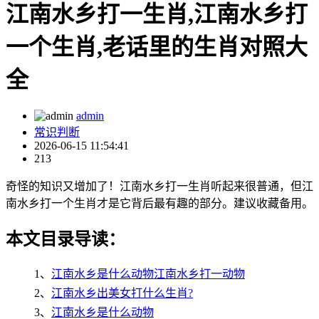
江南水乡打一生肖,江南水乡打
一个生肖,老话里的生肖对照大
全
admin
常识判断
2026-06-15 11:54:41
213
奇怪的知识又增加了！江南水乡打一生肖听起来很普通，但江
南水乡打一个生肖才是它背后最有趣的部分。建议收藏备用。
本文目录导读：
1、
江南水乡是什么动物江南水乡打一动物
2、
江南水乡出美女打什么生肖?
3、
江南水乡是什么动物