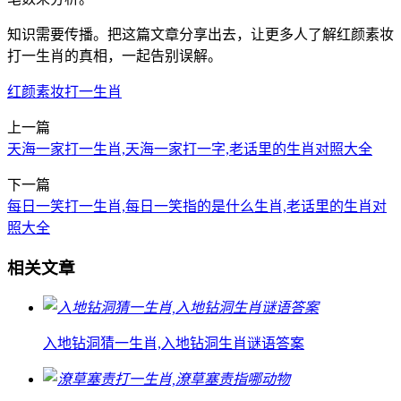
知识需要传播。把这篇文章分享出去，让更多人了解红颜素妆
打一生肖的真相，一起告别误解。
红颜素妆打一生肖
上一篇
天海一家打一生肖,天海一家打一字,老话里的生肖对照大全
下一篇
每日一笑打一生肖,每日一笑指的是什么生肖,老话里的生肖对
照大全
相关文章
入地钻洞猜一生肖,入地钻洞生肖谜语答案