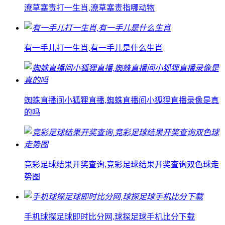
潦草塞责打一生肖,潦草塞责指哪动物
有一手儿打一生肖,有一手儿是什么生肖
蜘蛛直播间小狐狸直播,蜘蛛直播间小狐狸直播录像是真
的吗
竞彩足球结果开奖查询,竞彩足球结果开奖查询双色球走
势图
手机球探足球即时比分网,球探足球手机比分下载