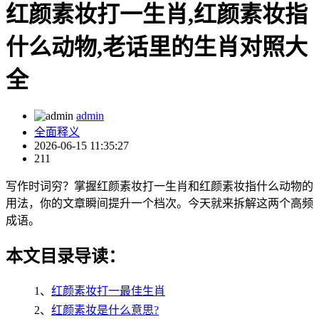
红颜素妆打一生肖,红颜素妆指
什么动物,老话里的生肖对照大
全
admin
全面释义
2026-06-15 11:35:27
211
写作时词穷？掌握红颜素妆打一生肖和红颜素妆指什么动物的
用法，你的文章瞬间提升一个档次。今天就来拆解这两个高频
成语。
本文目录导读：
1、
红颜素妆打一最佳生肖
2、
红颜素妆是什么意思?