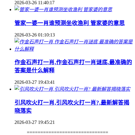
2026-03-26 11:40:17
管家一婆一肖谁预测坐收渔利 管家婆的意思
2026-03-26 01:10:13
作金石声打一肖,作金石声打一肖谜底,最准确的
答案是什么解释
2026-03-27 19:43:41
引风吹火打一肖,引风吹火打一肖?,最新解答揭
晓落实
2026-03-27 19:45:21
==============================