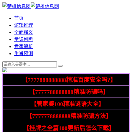
首页
逻辑推理
全面释义
常识判断
专家解析
生肖预测
76
【7777888888888精准百度安全吗?】
76
【7777788888888精准防骗吗】
7
【管家婆100精准谜语大全】
12
【7777778888888精准防骗方法】
19
【挂牌之全篇100更新后怎么下载】