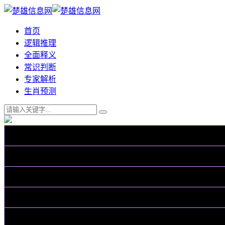
首页
逻辑推理
全面释义
常识判断
专家解析
生肖预测