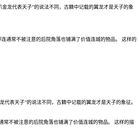
爪金龙代表天子”的说法不同，古籍中记载的翼龙才是天子的象
。
即连通常不被注意的后院角落也铺满了价值连城的物品。 这样的
龙代表天子”的说法不同，古籍中记载的翼龙才是天子的象征。
通常不被注意的后院角落也铺满了价值连城的物品。 这样的描