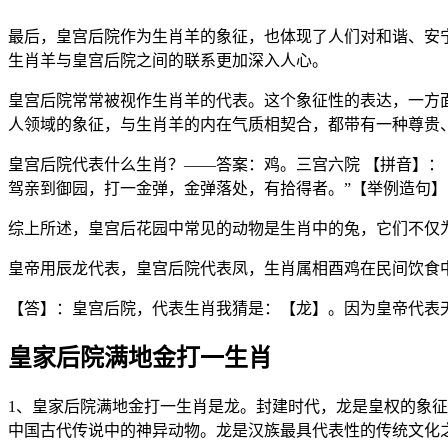
最后，皇宫后院作为生肖羊的象征，也体现了人们对和谐、安
生肖羊与皇宫后院之间的联系更加深入人心。
皇宫后院常常被视作生肖羊的代表。这个象征性的表达，一方
人领域的象征，与生肖羊的内在气质相契合，都带有一种尊贵
皇宫后院代表什么生肖？——答案：鸡。三宫六院 【拼音】： sān
驾亲到御园，打一金弹，金弹落处，有拾得者。”【举例造句】
综上所述，皇宫后花园中常见的动物是生肖中的兔，它们不仅
皇帝用辰龙代表，皇宫后院代表凤，生肖属相酉鸡在民间饮食中
【答】：皇宫后院，代表生肖我猜是：【龙】。因为皇帝代表
皇家后院满地金打一生肖
1、皇家后院满地金打一生肖是龙。封建时代，龙是皇权的象征
中国古代传说中的神异动物。龙是汉族最具代表性的传统文化