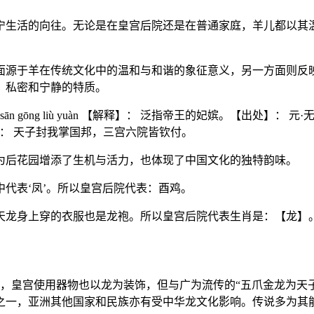
宁生活的向往。无论是在皇宫后院还是在普通家庭，羊儿都以其
面源于羊在传统文化中的温和与和谐的象征意义，另一方面则反
、私密和宁静的特质。
 gōng liù yuàn 【解释】： 泛指帝王的妃嫔。【出处】
： 天子封我掌国邦，三宫六院皆钦付。
为后花园增添了生机与活力，也体现了中国文化的独特韵味。
代表‘凤’。所以皇宫后院代表：酉鸡。
天龙身上穿的衣服也是龙袍。所以皇宫后院代表生肖是：【龙】
，皇宫使用器物也以龙为装饰，但与广为流传的“五爪金龙为天
之一，亚洲其他国家和民族亦有受中华龙文化影响。传说多为其