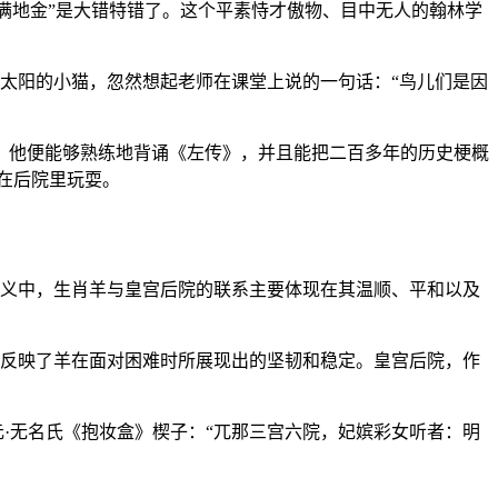
花满地金”是大错特错了。这个平素恃才傲物、目中无人的翰林学
太阳的小猫，忽然想起老师在课堂上说的一句话：“鸟儿们是因
，他便能够熟练地背诵《左传》，并且能把二百多年的历史梗概
在后院里玩耍。
意义中，生肖羊与皇宫后院的联系主要体现在其温顺、平和以及
则反映了羊在面对困难时所展现出的坚韧和稳定。皇宫后院，作
处】： 元·无名氏《抱妆盒》楔子：“兀那三宫六院，妃嫔彩女听者：明