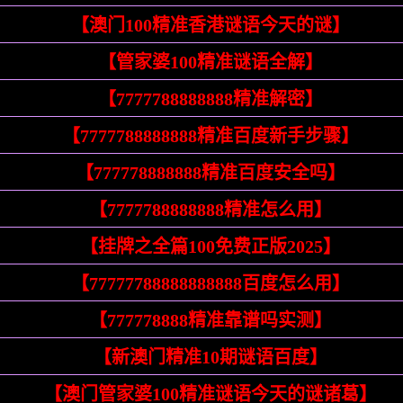
25
【澳门100精准香港谜语今天的谜】
28
【管家婆100精准谜语全解】
30
【7777788888888精准解密】
58
【7777788888888精准百度新手步骤】
73
【777778888888精准百度安全吗】
51
【7777788888888精准怎么用】
55
【挂牌之全篇100免费正版2025】
57
【77777788888888888百度怎么用】
59
【777778888精准靠谱吗实测】
60
【新澳门精准10期谜语百度】
61
【澳门管家婆100精准谜语今天的谜诸葛】