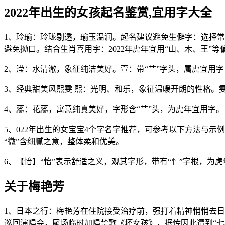
2022年出生的女孩起名鉴赏,宜用字大全
1、玲瑜：玲珑剔透，瑜玉温润。起名建议避免生僻字：选择常
避免拗口。结合生肖喜用字：2022年虎年宜用“山、木、王”等
2、滢：水清澈，象征纯洁美好。萱：带“艹”字头，属虎宜用
3、经典甜美风熙雯 熙：光明、和乐，象征温暖开朗的性格。
4、蕊：花蕊，寓意纯真美好，字形含“艹”头，为虎年宜用字。
5、022年出生的女宝宝4个字名字推荐，可参考以下方法与示
“微”含细腻之意，整体柔和优美。
6、【怡】“怡”表示舒适之义，观其字形，带有“忄”字根，
关于梅艳芳
1、日本之行：梅艳芳在住院接受治疗前，强打着精神悄悄去日
巡回演唱会，尾场临时加唱禁歌《坏女孩》，据传因此遭到“七