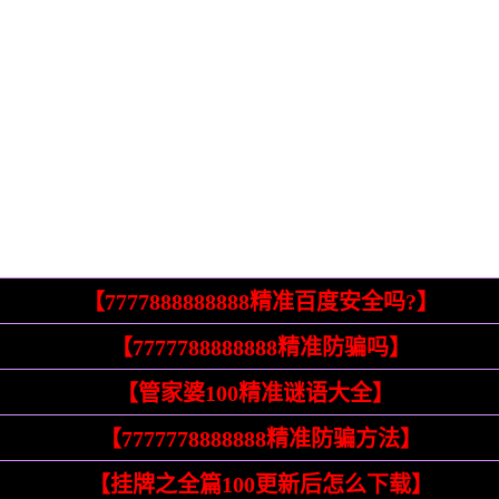
76
【7777888888888精准百度安全吗?】
76
【7777788888888精准防骗吗】
7
【管家婆100精准谜语大全】
12
【7777778888888精准防骗方法】
19
【挂牌之全篇100更新后怎么下载】