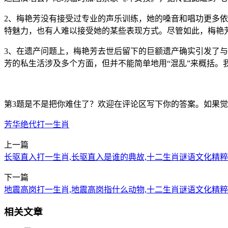
2、梅艳芳没有接受过专业的声乐训练，她的嗓音和唱功更多
特魅力，也有人难以接受她的某些表现方式。尽管如此，梅艳
3、在遗产问题上，梅艳芳去世后留下的巨额遗产确实引发了
芳的私生活涉及多个方面，但并不能简单地用“混乱”来概括。
第3题是不是把你难住了？欢迎在评论区写下你的答案。如果
芳华绝代打一生肖
上一篇
长驱直入打一生肖,长驱直入是谁的典故,十二生肖谜语文化精粹
下一篇
地震高岗打一生肖,地震高岗指什么动物,十二生肖谜语文化精粹
相关文章