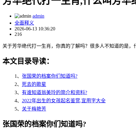
芳华绝代打一生肖,什么叫芳华
admin
全面释义
2026-06-13 10:36:20
216
关于芳华绝代打一生肖，你真的了解吗？很多人不知道的是，
本文目录导读：
1、
张国荣的档案你们知道吗?
2、
死去的歌星
3、
有谁知道翁美玲的简介和资料?
4、
2022年出生的女孩起名鉴赏,宜用字大全
5、
关于梅艳芳
张国荣的档案你们知道吗?