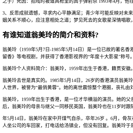
之子）死因：拍戏时被道具枪里的真子弹射杀 1993年4月，他
3、反思成就遗憾，寻求内心平静满足；青少年可能反映对未
姻关系不顺心，应注意相处之道；梦见死去的女歌星深情唱歌
有谁知道翁美玲的简介和资料?
翁美玲（1959年5月7日-1985年5月14日）是一位已故的
留香》等电视剧，并获得了香港影视界的“年度十大影星”称号。在
翁美玲个人资料简介：翁美玲，1959年出生于香港，籍贯安徽
翁美玲去世是真实的。1985年5月14日，26岁的香港演员
人世界，被誉为“最俏黄蓉”。她的离世震惊整个港圈，丧礼由
翁美玲，1959年出生于香港，是一位才华横溢的演员。她的
后，翁美玲的母亲与继父一同移民英国，翁美玲也在11岁时跟
年5月14日，翁美玲在家中开煤气自杀，卒年26岁 。6月，骨灰
人坐公司的车回家，打电话给汤镇业，但没有回复。翁美玲于