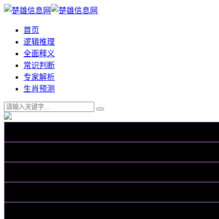
首页
逻辑推理
全面释义
常识判断
专家解析
生肖预测