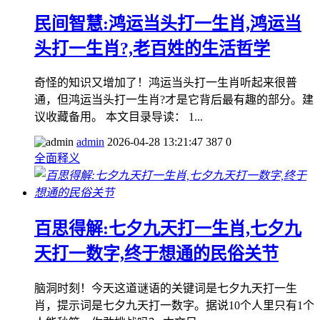
民间智慧:鸿运当头打一生肖,鸿运当
头打一生肖?,老百姓的生活哲学
奇怪的知识又增加了！鸿运当头打一生肖听起来很普
通，但鸿运当头打一生肖?才是它背后最有趣的部分。建
议收藏备用。 本文目录导读： 1...
admin
2026-04-28 13:21:47
387
0
全面释义
百思得解:七夕九天打一生肖,七夕九
天打一数字,终于想通的民俗关节
脑洞时刻！今天这道谜语的关键词是七夕九天打一生
肖，提示词是七夕九天打一数字。据说10个人里只有1个