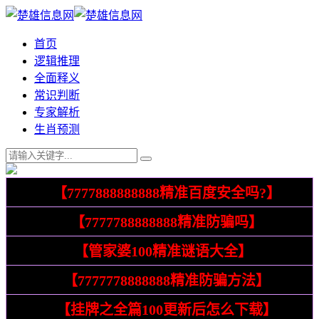
首页
逻辑推理
全面释义
常识判断
专家解析
生肖预测
76
【7777888888888精准百度安全吗?】
76
【7777788888888精准防骗吗】
7
【管家婆100精准谜语大全】
12
【7777778888888精准防骗方法】
19
【挂牌之全篇100更新后怎么下载】