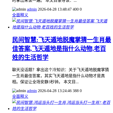
时拿出来读一遍。 本文目录导读：...
admin
2026-04-28 13:48:47
400
0
全面释义
民间智慧:飞天遁地脱魔掌猜一生肖最
佳答案,飞天遁地是指什么动物,老百
姓的生活哲学
聊天没话题？拿出这个冷知识：关于飞天遁地脱魔掌猜
一生肖最佳答案，其实飞天遁地是指什么动物才是真
相。保证让全场安静3秒钟。 本文目...
admin
2026-04-28 13:24:46
388
0
全面释义