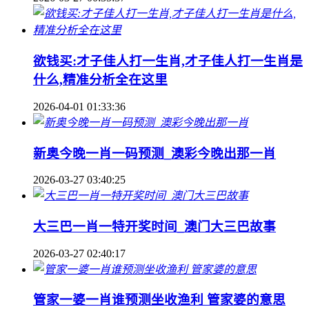
欲钱买:才子佳人打一生肖,才子佳人打一生肖是
什么,精准分析全在这里
2026-04-01 01:33:36
新奥今晚一肖一码预测_澳彩今晚出那一肖
2026-03-27 03:40:25
大三巴一肖一特开奖时间_澳门大三巴故事
2026-03-27 02:40:17
管家一婆一肖谁预测坐收渔利 管家婆的意思