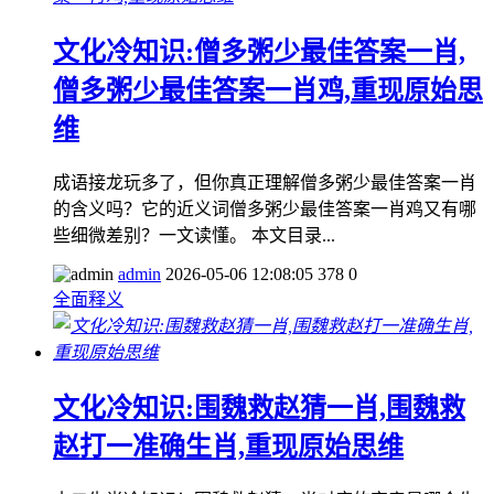
文化冷知识:僧多粥少最佳答案一肖,
僧多粥少最佳答案一肖鸡,重现原始思
维
成语接龙玩多了，但你真正理解僧多粥少最佳答案一肖
的含义吗？它的近义词僧多粥少最佳答案一肖鸡又有哪
些细微差别？一文读懂。 本文目录...
admin
2026-05-06 12:08:05
378
0
全面释义
文化冷知识:围魏救赵猜一肖,围魏救
赵打一准确生肖,重现原始思维