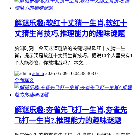
解谜乐趣:软红十丈猜一生肖,软红十
丈猜生肖技巧,推理能力的趣味谜题
脑洞时刻！今天这道谜语的关键词是软红十丈猜一生
肖，提示词是软红十丈猜生肖技巧。据说10个人里只有1
个人能秒答，你敢挑战吗？ 本文...
admin
2026-05-09 10:04:38
363
0
全面释义
解谜乐趣:夯雀先飞打一生肖,夯雀先
飞打一生肖?,推理能力的趣味谜题