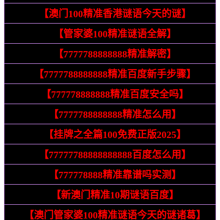
25
【澳门100精准香港谜语今天的谜】
28
【管家婆100精准谜语全解】
30
【7777788888888精准解密】
58
【7777788888888精准百度新手步骤】
73
【777778888888精准百度安全吗】
51
【7777788888888精准怎么用】
55
【挂牌之全篇100免费正版2025】
57
【77777788888888888百度怎么用】
59
【777778888精准靠谱吗实测】
60
【新澳门精准10期谜语百度】
61
【澳门管家婆100精准谜语今天的谜诸葛】