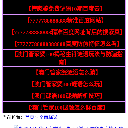
4
【管家婆免费谜语10期百度云】
9
【7777788888888精准百度网站】
10
【7777788888888精准百度网址背后的搜索真】
11
【77777788888888888百度防伪特征怎么看】
14
【澳门管家婆100揭秘生肖谜语玩法与防骗指
南】
15
【澳门管家婆谜语怎么猜】
16
【澳门管家婆100谜语怎么玩】
17
【澳门谜语100谜题解析技巧】
22
【澳门管家100谜题怎么鲜百度】
当前位置：
首页
>
全面释义